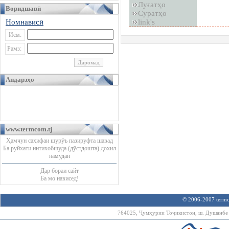
Луғатҳо
Воридшавӣ
Суратҳо
link's
Номнависӣ
Исм:
Рамз:
Андарзҳо
www.termcom.tj
Ҳамчун саҳифаи шурӯъ пазируфта шавад
Ба руйхати интихобшуда (дӯстдошта) дохил
намудан
Дар бораи сайт
Ба мо нависед!
© 2006-2007 termco
764025, Ҷумҳурии Тоҷикистон, ш. Душанбе х.