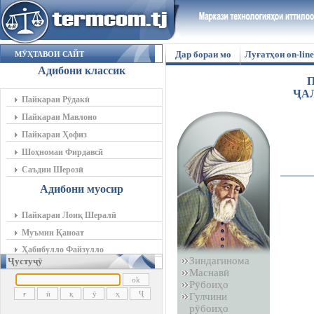
Дар бораи мо
Луғатҳои on-line
МӮҲТАВОИ САЙТ
Адибони классик
П
ҶА
Пайкараи Рӯдакӣ
Пайкараи Мавлоно
Пайкараи Ҳофиз
Шоҳномаи Фирдавсӣ
Саъдии Шерозӣ
Адибони муосир
Пайкараи Лоиқ Шералӣ
Муъмин Қаноат
Ҳабибулло Файзулло
Зиндагинома
Ҷустуҷӯ
Маснавӣ
Рӯбоиҳо
Гулчини
рӯбоиҳо