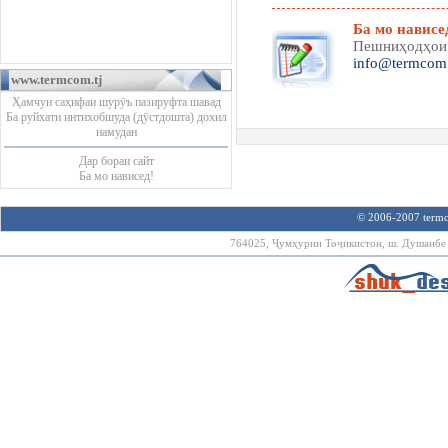
Ба мо нависе
Пешниҳодҳ
info@termcom.
www.termcom.tj
Ҳамчун саҳифаи шурӯъ пазируфта шавад
Ба руйхати интихобшуда (дӯстдошта) дохил
намудан
Дар бораи сайт
Ба мо нависед!
© 2006-2007 termco
764025, Ҷумҳурии Тоҷикистон, ш. Душанбе х.