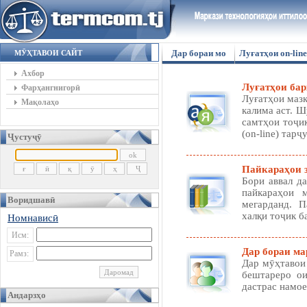
Дар бораи мо
Луғатҳои on-line
МӮҲТАВОИ САЙТ
Ахбор
Луғатҳои барх
Фарҳангнигорӣ
Луғатҳои мазк
Мақолаҳо
калима аст. 
самтҳои тоҷи
(on-line) тарҷ
Ҷустуҷӯ
Пайкараҳои 
Бори аввал д
пайкараҳои 
Воридшавӣ
мегарданд. П
халқи тоҷик 
Номнависӣ
Исм:
Дар бораи ма
Рамз:
Дар мӯҳтавои
бештареро ои
дастрас намое
Андарзҳо