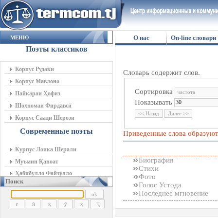
О нас
On-line словари
МЕНЮ
Поэты классиков
Корпус Рудаки
Словарь содержит слов.
Корпус Мавлоно
Сортировка
Пайкараи Ҳофиз
Показывать
Шоҳномаи Фирдавсӣ
Корпус Саади Шерози
Современные поэты
Приведенные слова образую
Курпус Лоика Шерали
Биография
Муъмин Қаноат
Стихи
Ҳабибулло Файзулло
Фото
Поиск
Голос Устода
Последнее мгновение