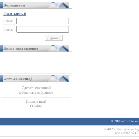
Воридшавӣ
Номнависӣ
Исм:
Рамз:
Книга наставление
www.termcom.tj
Сделать стартовой
Добавить в избранное
Пишите нам!
О сайте
© 2006-2007 termco
764025, Республика Та
тел: (+992 37) 