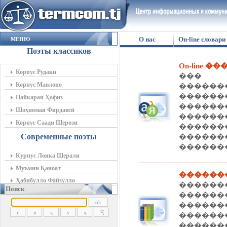
О нас
On-line словари
МЕНЮ
Поэты классиков
On-line �
Корпус Рудаки
��� 
Корпус Мавлоно
�����
�����
Пайкараи Ҳофиз
������
Шоҳномаи Фирдавсӣ
����
Корпус Саади Шерози
������
Современные поэты
�����
�������
Курпус Лоика Шерали
Муъмин Қаноат
������
Ҳабибулло Файзулло
������
Поиск
�����
�����
������
������