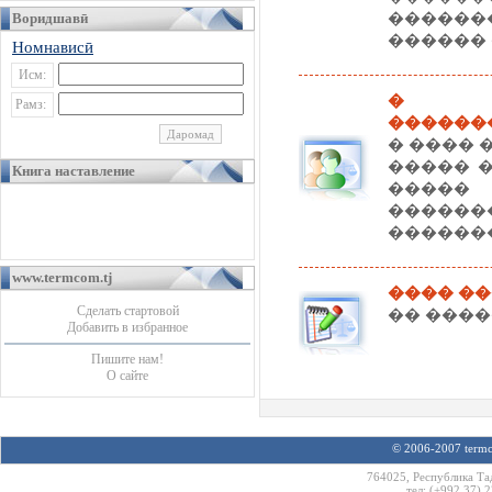
Воридшавӣ
�����
������ 
Номнависӣ
Исм:
� ��
Рамз:
������
� ���� 
����� 
Книга наставление
����
�����
������
www.termcom.tj
���� ��
Сделать стартовой
�� ������ 
Добавить в избранное
Пишите нам!
О сайте
© 2006-2007 termco
764025, Республика Та
тел: (+992 37) 