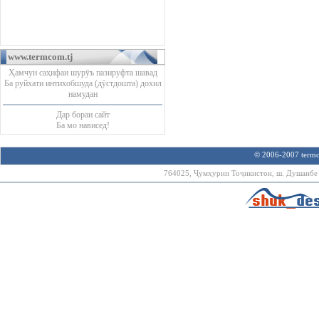
www.termcom.tj
Ҳамчун саҳифаи шурӯъ пазируфта шавад
Ба руйхати интихобшуда (дӯстдошта) дохил
намудан
Дар бораи сайт
Ба мо нависед!
© 2006-2007 termco
764025, Ҷумҳурии Тоҷикистон, ш. Душанбе х.