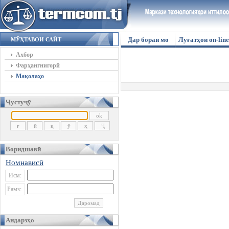
Дар бораи мо
Луғатҳои on-line
МӮҲТАВОИ САЙТ
Ахбор
Фарҳангнигорӣ
Мақолаҳо
Ҷустуҷӯ
Воридшавӣ
Номнависӣ
Исм:
Рамз:
Андарзҳо