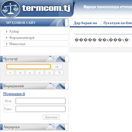
Дар бораи мо
Луғатҳои on-line
МӮҲТАВОИ САЙТ
Ахбор
Фарҳангнигорӣ
����� ��қ���ҳ�:
Мақолаҳо
Ҷустуҷӯ
Воридшавӣ
Номнависӣ
Исм:
Рамз:
Андарзҳо