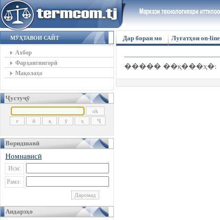
Дар бораи мо
Луғатҳои on-line
МӮҲТАВОИ САЙТ
Ахбор
Фарҳангнигорӣ
����� ��қ���ҳ�:
Мақолаҳо
Ҷустуҷӯ
Воридшавӣ
Номнависӣ
Исм:
Рамз:
Андарзҳо