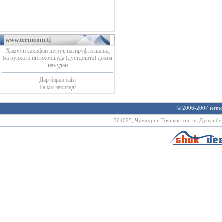
www.termcom.tj
Ҳамчун саҳифаи шурӯъ пазируфта шавад
Ба руйхати интихобшуда (дӯстдошта) дохил
намудан
Дар бораи сайт
Ба мо нависед!
© 2006-2007 termco
764025, Ҷумҳурии Тоҷикистон, ш. Душанбе х.