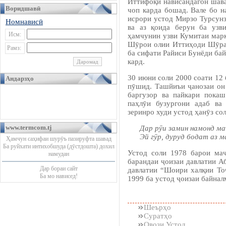
Иттифоқи нависандагон шава
Воридшавӣ
чоп карда бошад. Вале бо 
исрори устод Мирзо Турсунз
Номнависӣ
ва аз қоида берун ба узв
Исм:
ҳамчунин узви Кумитаи мар
Шӯрои олии Иттиҳоди Шӯрав
Рамз:
ба сифати Райиси Бунёди ба
кард.
30 июни соли 2000 соати 12 
Андарзҳо
пӯшид. Ташйиъи ҷанозаи он
баргузор ва пайкари пока
паҳлӯи бузургони адаб ва
зеринро худи устод ҳанӯз со
www.termcom.tj
Дар рӯи замин намонд ма
Эй гӯр, дуруд бодат аз м
Ҳамчун саҳифаи шурӯъ пазируфта шавад
Ба руйхати интихобшуда (дӯстдошта) дохил
Устод соли 1978 барои ма
намудан
барандаи ҷоизаи давлатии Аб
Дар бораи сайт
давлатии “Шоири халқии То
Ба мо нависед!
1999 ба устод ҷоизаи байнал
Шеърҳо
Суратҳо
Овози Устод