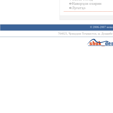
Наворҳои охирин
Луғатҳо
© 2006-2007 termco
764025, Ҷумҳурии Тоҷикистон, ш. Душанбе х.