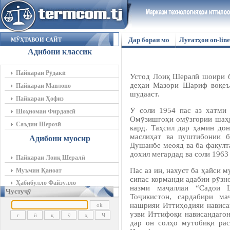
Дар бораи мо
Луғатҳои on-line
МӮҲТАВОИ САЙТ
Адибони классик
Пайкараи Рӯдакӣ
Устод Лоиқ Шералӣ шоири б
деҳаи Мазори Шариф воқеъ
Пайкараи Мавлоно
шудааст.
Пайкараи Ҳофиз
Ӯ соли 1954 пас аз хатми
Шоҳномаи Фирдавсӣ
Омӯзишгоҳи омӯзгории шаҳр
Саъдии Шерозӣ
кард. Таҳсил дар ҳамин до
маслиҳат ва пуштибонии 
Адибони муосир
Душанбе меояд ва ба факулт
дохил мегардад ва соли 1963
Пайкараи Лоиқ Шералӣ
Пас аз ин, нахуст ба ҳайси 
Муъмин Қаноат
сипас корманди адабии рӯз
Ҳабибулло Файзулло
назми маҷаллаи “Садои 
Ҷустуҷӯ
Тоҷикистон, сардабири м
нашрияи Иттиҳодияи нависа
узви Иттифоқи нависандаго
дар он солҳо мутобиқи рас