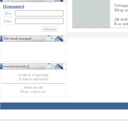
Гӯётара
Номнависӣ
Мӯҳр ас
Исм:
Дӣ шайх
Рамз:
К-аз де
The book manual
www.termcom.tj
Accept as a begin page
To lead in selected list
About our site
Please, write to us!