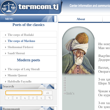
About
MENU
Poets of the classics
The corps of Rudaki
The corps of Mavlono
Ин нону
Shohnomai Firdavsi
Ман мо
Saadi Sherozi
Яъқубво
Modern poets
Дидори
Валлаҳ,
The corps of Loiq Sherali
Овораги
Mumin Qanoat
З-ин ҳа
Habibullo Fayzullo
Шери Ху
Seacrch
Ҷонам м
link's
Он нур
З-ин ха
Он ҳоюҳ
Воридшавӣ