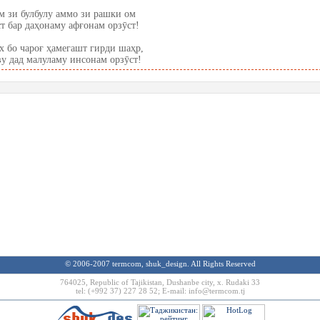
м зи булбулу аммо зи рашки ом
т бар даҳонаму афғонам орзӯст!
 бо чароғ ҳамегашт гирди шаҳр,
ву дад малуламу инсонам орзӯст!
© 2006-2007 termcom, shuk_design. All Rights Reserved
764025, Republic of Tajikistan, Dushanbe city, х. Rudaki 33
tel: (+992 37) 227 28 52; E-mail:
info@termcom.tj