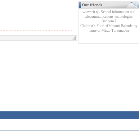
Our friends
www.cit.tj - School information and
telecommunications technologies
Babilon-T
Children’s Fond «Oshyoni Baland» by
name of Mirzo Tursunzoda