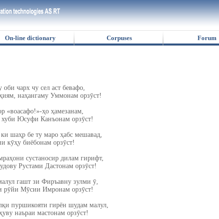
On-line dictionary
Corpuses
Forum
 оби чарх чу сел аст бевафо,
ҳиям, наҳангаму Уммонам орзӯст!
р «воасафо!»-ҳо ҳамезанам,
 хуби Юсуфи Канъонам орзӯст!
 ки шаҳр бе ту маро ҳабс мешавад,
и кӯҳу биёбонам орзӯст!
мраҳони сустаносир дилам гирифт,
дову Рустами Дастонам орзӯст!
алул гашт зи Фиръавну зулми ӯ,
и рӯйи Мӯсии Имронам орзӯст!
лқи пуршикояти гирён шудам малул,
уву наъраи мастонам орзӯст!