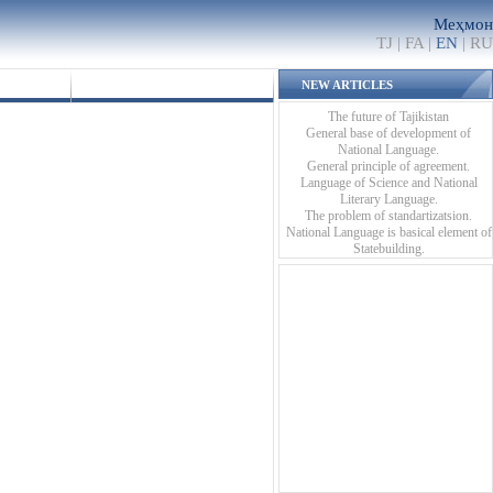
Меҳмон
TJ
|
FA
|
EN
|
RU
NEW ARTICLES
The future of Tajikistan
General base of development of
National Language.
General principle of agreement.
Language of Science and National
Literary Language.
The problem of standartizatsion.
National Language is basical element of
Statebuilding.